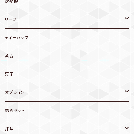
送料無料
定期便
お茶
リーフ
茶器
煎茶
ティーバッグ
普段使いに…
玄米茶
茶器
産地別
ほうじ茶
菓子
和歌山産
オプション
季節のお茶
セット箱
詰めセット
新茶
抹茶