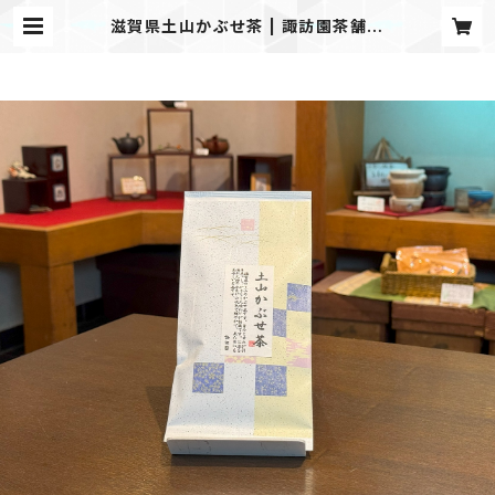
滋賀県土山かぶせ茶 | 諏訪園茶舗 B
ASE店