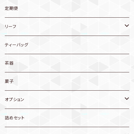
送料無料
定期便
お茶
リーフ
茶器
煎茶
ティーバッグ
普段使いに…
玄米茶
茶器
産地別
ほうじ茶
菓子
和歌山産
オプション
季節のお茶
セット箱
詰めセット