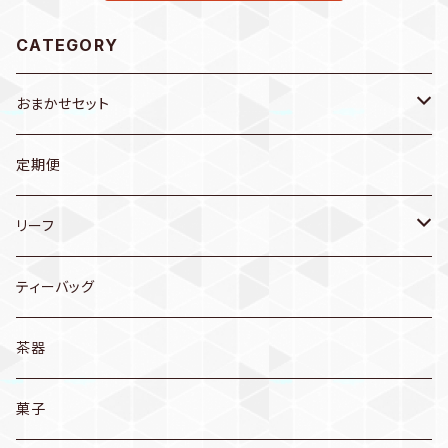
CATEGORY
おまかせセット
送料無料
定期便
お茶
リーフ
茶器
煎茶
ティーバッグ
普段使いに…
玄米茶
茶器
産地別
ほうじ茶
菓子