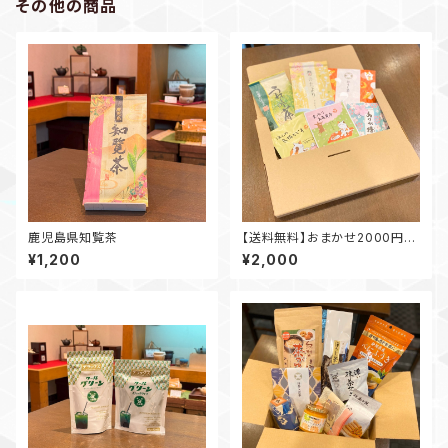
その他の商品
鹿児島県知覧茶
【送料無料】おまかせ2000円セ
ット
¥1,200
¥2,000