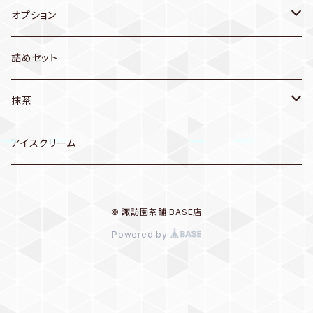
和歌山産
オプション
季節のお茶
セット箱
詰めセット
新茶
抹茶
かぶせ茶
クールグリーンデラックス
アイスクリーム
© 諏訪園茶舗 BASE店
Powered by