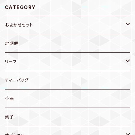
CATEGORY
おまかせセット
送料無料
定期便
お茶
リーフ
茶器
煎茶
ティーバッグ
普段使いに…
玄米茶
茶器
産地別
ほうじ茶
菓子
和歌山産