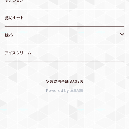
オプション
季節のお茶
セット箱
詰めセット
新茶
抹茶
かぶせ茶
クールグリーンデラックス
アイスクリーム
© 諏訪園茶舗 BASE店
Powered by