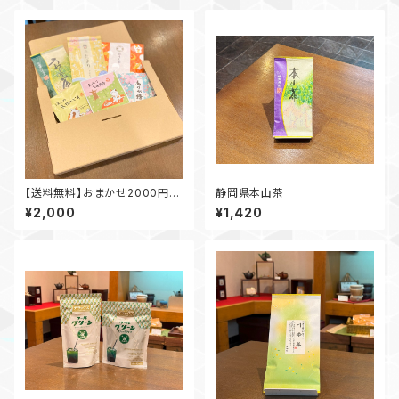
【送料無料】おまかせ2000円セ
静岡県本山茶
ット
¥2,000
¥1,420